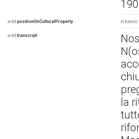
19
in basso
a-dd:
positionOnCulturalProperty
Nost
a-dd:
transcript
N(os
acc
chi
pre
la r
tutt
rif