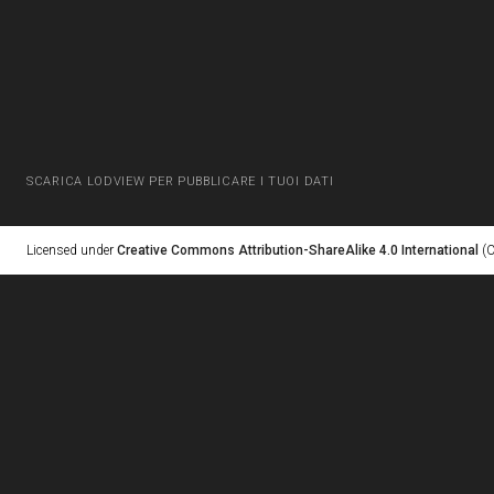
SCARICA LODVIEW PER PUBBLICARE I TUOI DATI
Licensed under
Creative Commons Attribution-ShareAlike 4.0 International
(C