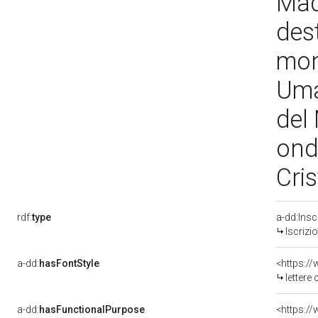
Madr
dest
mon
Uma
del 
ond
Cri
rdf:
type
a-dd:Insc
Iscrizi
a-dd:
hasFontStyle
<https://
lettere 
a-dd:
hasFunctionalPurpose
<https:/