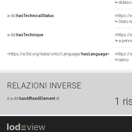
didasc
a-dd:
hasTechnicalStatus
Stato t
a-dd:
hasTechnique
<https:/
a penne
<https://w3id.org/italia/onto/Language/
hasLanguage
>
<https:/
latino
RELAZIONI INVERSE
1 ri
è
a-dd:
hasAffixedElement
di