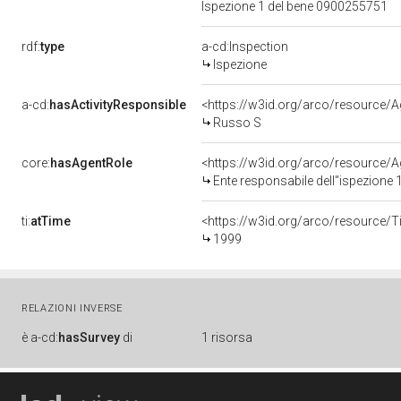
Ispezione 1 del bene 0900255751
rdf:
type
a-cd:Inspection
Ispezione
a-cd:
hasActivityResponsible
<https://w3id.org/arco/resourc
Russo S
core:
hasAgentRole
<https://w3id.org/arco/resource/A
Ente responsabile dell"ispezione
ti:
atTime
<https://w3id.org/arco/resource/T
1999
RELAZIONI INVERSE
è
a-cd:
hasSurvey
di
1 risorsa