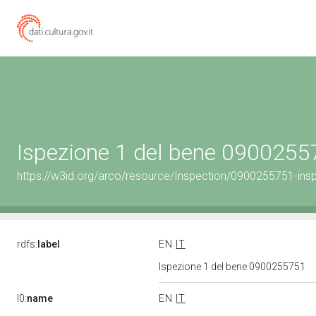
Ispezione 1 del bene 090025
https://w3id.org/arco/resource/Inspection/0900255751-ins
rdfs:
label
EN
IT
Ispezione 1 del bene 0900255751
l0:
name
EN
IT