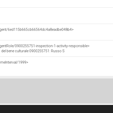
e/Agent/6ed115b665cb66564dc4a8eadbe048b4>
gentRole/0900255751-inspection-1-activity-responsible>
 1 del bene culturale 0900255751: Russo S
imeInterval/1999>