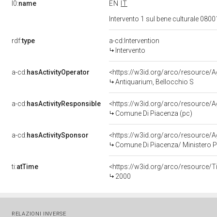
l0:
name
EN
IT
Intervento 1 sul bene culturale 08
rdf:
type
a-cd:Intervention
Intervento
a-cd:
hasActivityOperator
<https://w3id.org/arco/resource
Antiquarium, Bellocchio S
a-cd:
hasActivityResponsible
<https://w3id.org/arco/resourc
Comune Di Piacenza (pc)
a-cd:
hasActivitySponsor
<https://w3id.org/arco/resource
Comune Di Piacenza/ Ministero Per 
ti:
atTime
<https://w3id.org/arco/resource/T
2000
RELAZIONI INVERSE