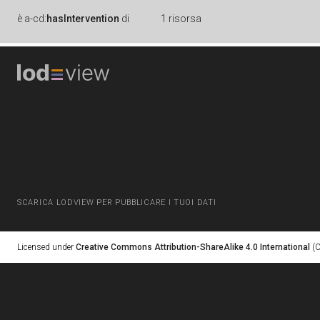
è
a-cd:
hasIntervention
di
1 risorsa
SCARICA LODVIEW PER PUBBLICARE I TUOI DATI
Licensed under
Creative Commons Attribution-ShareAlike 4.0 International
(C