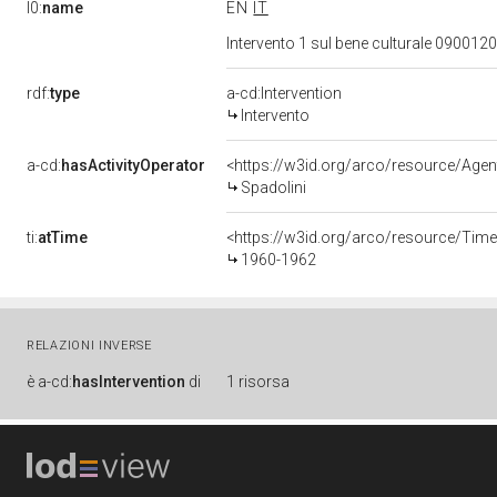
l0:
name
EN
IT
Intervento 1 sul bene culturale 09001
rdf:
type
a-cd:Intervention
Intervento
a-cd:
hasActivityOperator
<https://w3id.org/arco/resource/Ag
Spadolini
ti:
atTime
<https://w3id.org/arco/resource/Time
1960-1962
RELAZIONI INVERSE
è
a-cd:
hasIntervention
di
1 risorsa