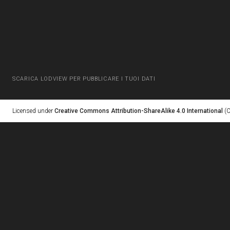
SCARICA LODVIEW PER PUBBLICARE I TUOI DATI
Licensed under
Creative Commons Attribution-ShareAlike 4.0 International
(C