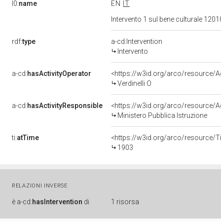
l0:
name
EN
IT
Intervento 1 sul bene culturale 12
rdf:
type
a-cd:Intervention
Intervento
a-cd:
hasActivityOperator
<https://w3id.org/arco/resourc
Verdinelli O
a-cd:
hasActivityResponsible
<https://w3id.org/arco/resource
Ministero Pubblica Istruzione
ti:
atTime
<https://w3id.org/arco/resource/T
1903
RELAZIONI INVERSE
è
a-cd:
hasIntervention
di
1 risorsa