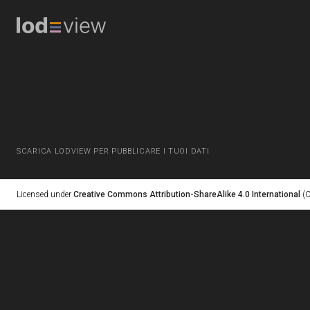
SCARICA LODVIEW PER PUBBLICARE I TUOI DATI
Licensed under
Creative Commons Attribution-ShareAlike 4.0 International
(C