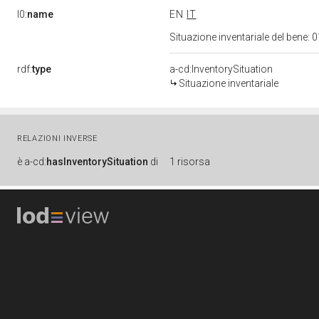
l0:
name
EN
IT
Situazione inventariale del bene
rdf:
type
a-cd:InventorySituation
Situazione inventariale
RELAZIONI INVERSE
è
a-cd:
hasInventorySituation
di
1 risorsa