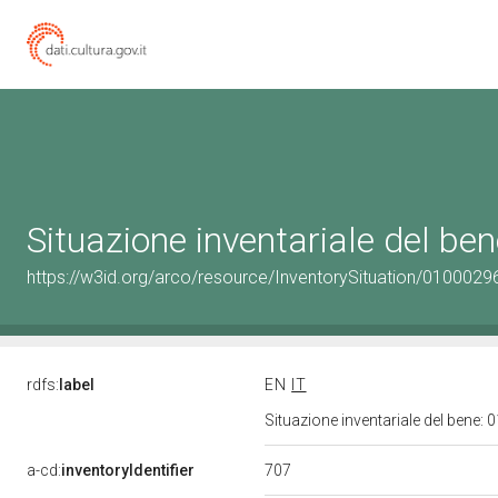
Situazione inventariale del b
https://w3id.org/arco/resource/InventorySituation/0100029
rdfs:
label
EN
IT
Situazione inventariale del bene
707
a-cd:
inventoryIdentifier