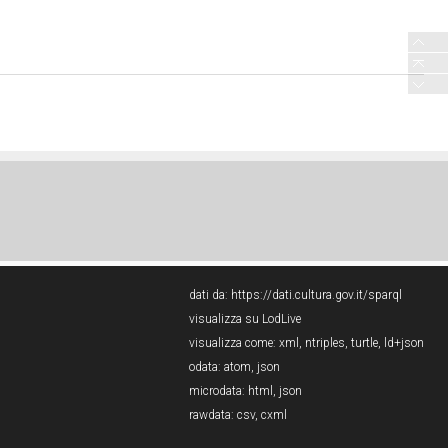
dati da:
https://dati.cultura.gov.it/sparql
visualizza su LodLive
visualizza come:
xml
,
ntriples
,
turtle
,
ld+json
odata:
atom
,
json
microdata:
html
,
json
rawdata:
csv
,
cxml