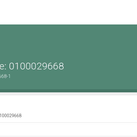
ene: 0100029668
668-1
: 0100029668