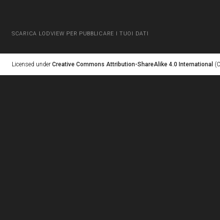
SCARICA LODVIEW PER PUBBLICARE I TUOI DATI
Licensed under
Creative Commons Attribution-ShareAlike 4.0 International
(C