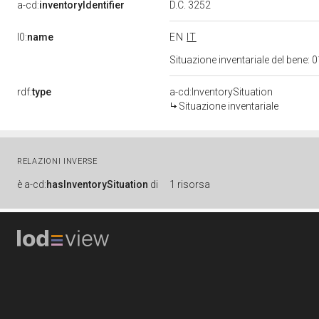
a-cd:
inventoryIdentifier
D.C. 3252
l0:
name
EN
IT
Situazione inventariale del bene
rdf:
type
a-cd:InventorySituation
Situazione inventariale
RELAZIONI INVERSE
è
a-cd:
hasInventorySituation
di
1 risorsa