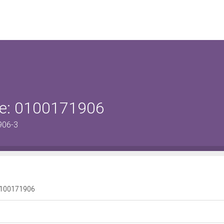
ene: 0100171906
906-3
: 0100171906