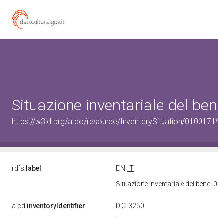
Situazione inventariale del b
https://w3id.org/arco/resource/InventorySituation/0100171
rdfs:
label
EN
IT
Situazione inventariale del bene
a-cd:
inventoryIdentifier
D.C. 3250