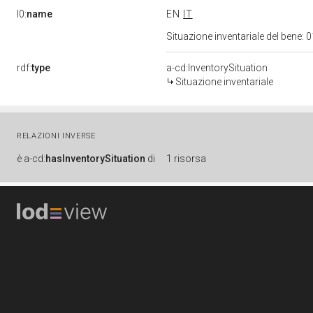
l0:
name
EN
IT
Situazione inventariale del bene
rdf:
type
a-cd:InventorySituation
Situazione inventariale
RELAZIONI INVERSE
è
a-cd:
hasInventorySituation
di
1 risorsa