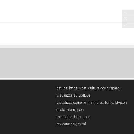
dati da:
https://dati.cultura.gov.it/sparql
visualizza su LodLive
visualizza come:
xml
,
ntriples
,
turtle
,
ld+json
odata:
atom
,
json
microdata:
html
,
json
rawdata:
csv
,
cxml