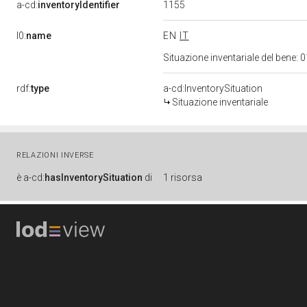
1155
a-cd:
inventoryIdentifier
l0:
name
EN
IT
Situazione inventariale del bene
rdf:
type
a-cd:InventorySituation
Situazione inventariale
RELAZIONI INVERSE
è
a-cd:
hasInventorySituation
di
1 risorsa