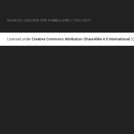
SCARICA LODVIEW PER PUBBLICARE I TUOI DATI
Licensed under
Creative Commons Attribution-ShareAlike 4.0 International
(C