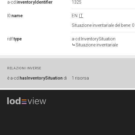
1325
a-cd:
inventoryIdentifier
l0:
name
EN
IT
Situazione inventariale del bene
rdf:
type
a-cd:InventorySituation
Situazione inventariale
RELAZIONI INVERSE
è
a-cd:
hasInventorySituation
di
1 risorsa