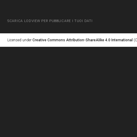
SCARICA LODVIEW PER PUBBLICARE I TUOI DATI
Licensed under
Creative Commons Attribution-ShareAlike 4.0 International
(C