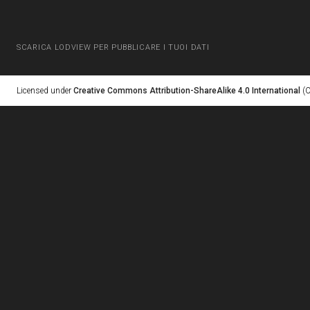
SCARICA LODVIEW PER PUBBLICARE I TUOI DATI
Licensed under
Creative Commons Attribution-ShareAlike 4.0 International
(C