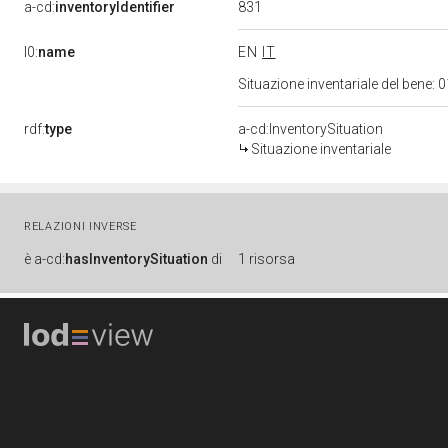
831
a-cd:
inventoryIdentifier
l0:
name
EN
IT
Situazione inventariale del bene
rdf:
type
a-cd:InventorySituation
Situazione inventariale
RELAZIONI INVERSE
è
a-cd:
hasInventorySituation
di
1 risorsa