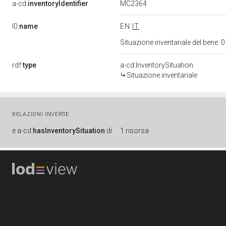
MC2364
a-cd:
inventoryIdentifier
l0:
name
EN
IT
Situazione inventariale del bene
rdf:
type
a-cd:InventorySituation
Situazione inventariale
RELAZIONI INVERSE
è
a-cd:
hasInventorySituation
di
1 risorsa