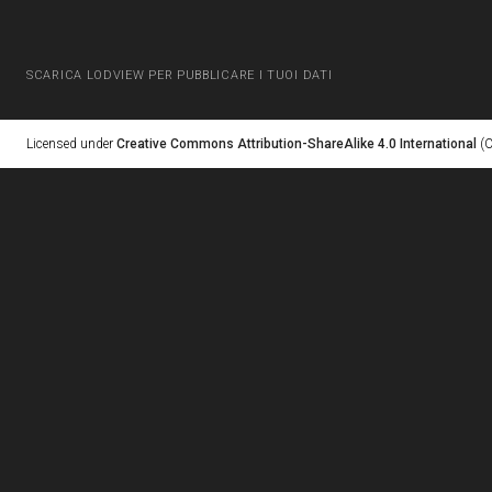
SCARICA LODVIEW PER PUBBLICARE I TUOI DATI
Licensed under
Creative Commons Attribution-ShareAlike 4.0 International
(C