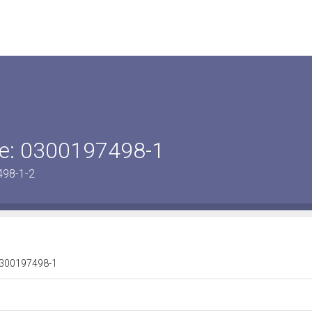
ene: 0300197498-1
498-1-2
: 0300197498-1