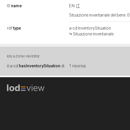
l0:
name
EN
IT
Situazione inventariale del bene
rdf:
type
a-cd:InventorySituation
Situazione inventariale
RELAZIONI INVERSE
è
a-cd:
hasInventorySituation
di
1 risorsa