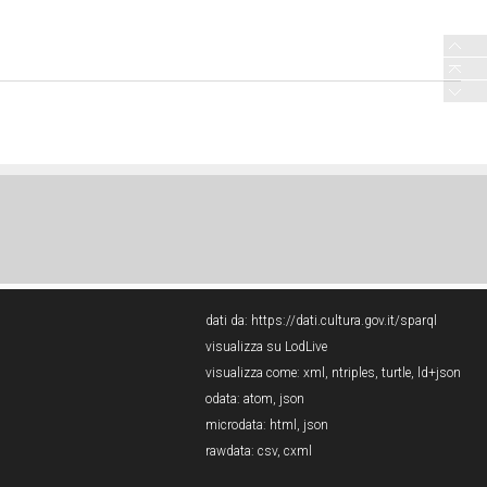
dati da:
https://dati.cultura.gov.it/sparql
visualizza su LodLive
visualizza come:
xml
,
ntriples
,
turtle
,
ld+json
odata:
atom
,
json
microdata:
html
,
json
rawdata:
csv
,
cxml