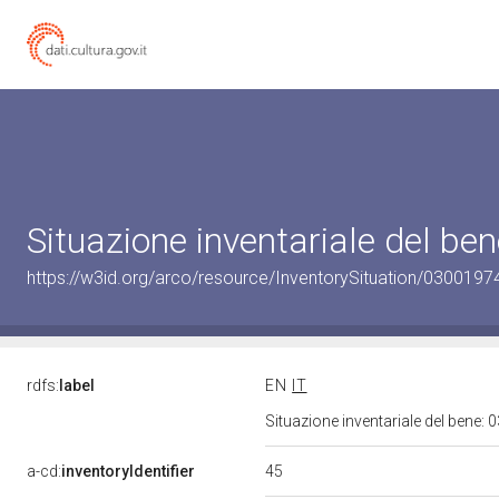
Situazione inventariale del b
https://w3id.org/arco/resource/InventorySituation/0300197
rdfs:
label
EN
IT
Situazione inventariale del bene
45
a-cd:
inventoryIdentifier