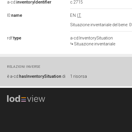
c.2715
a-cd:
inventoryIdentifier
l0:
name
EN
IT
Situazione inventariale del bene
rdf:
type
a-cd:InventorySituation
Situazione inventariale
RELAZIONI INVERSE
è
a-cd:
hasInventorySituation
di
1 risorsa