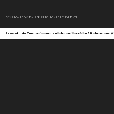
SCARICA LODVIEW PER PUBBLICARE I TUOI DATI
Licensed under
Creative Commons Attribution-ShareAlike 4.0 International
(C