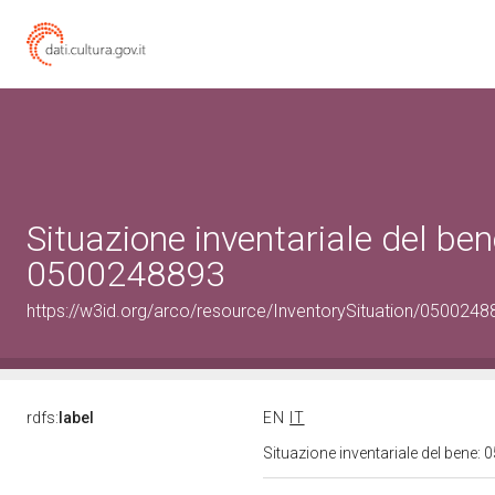
Situazione inventariale del ben
0500248893
https://w3id.org/arco/resource/InventorySituation/0500248
rdfs:
label
EN
IT
Situazione inventariale del bene