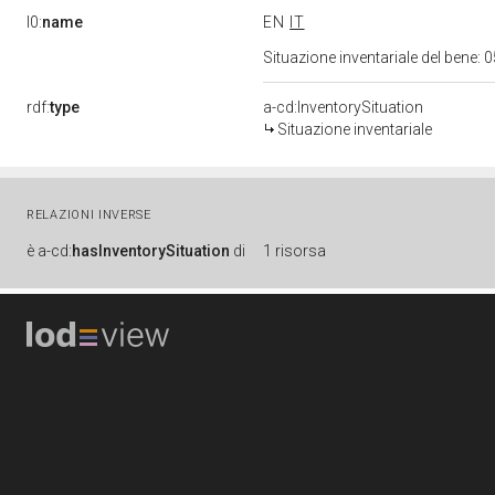
l0:
name
EN
IT
Situazione inventariale del bene
rdf:
type
a-cd:InventorySituation
Situazione inventariale
RELAZIONI INVERSE
è
a-cd:
hasInventorySituation
di
1 risorsa