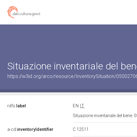
Situazione inventariale del b
https://w3id.org/arco/resource/InventorySituation/0500270
rdfs:
label
EN
IT
Situazione inventariale del bene
C 12511
a-cd:
inventoryIdentifier