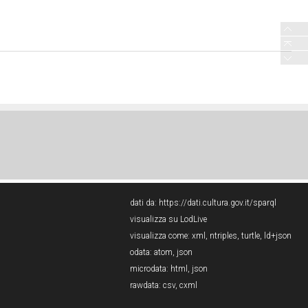
dati da:
https://dati.cultura.gov.it/sparql
visualizza su LodLive
visualizza come:
xml
,
ntriples
,
turtle
,
ld+json
odata:
atom
,
json
microdata:
html
,
json
rawdata:
csv
,
cxml