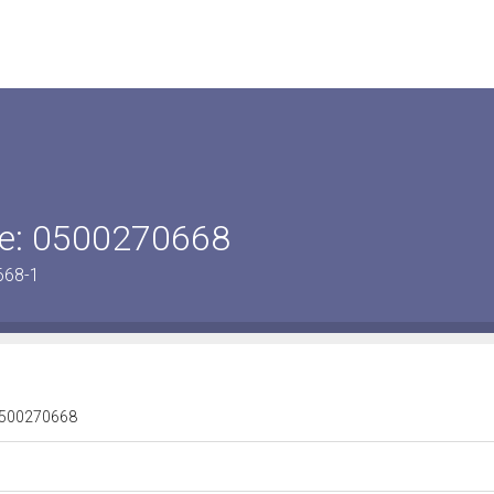
ene: 0500270668
668-1
: 0500270668