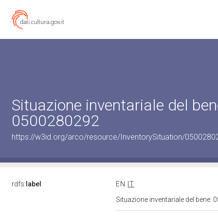
Situazione inventariale del ben
0500280292
https://w3id.org/arco/resource/InventorySituation/0500280
rdfs:
label
EN
IT
Situazione inventariale del bene