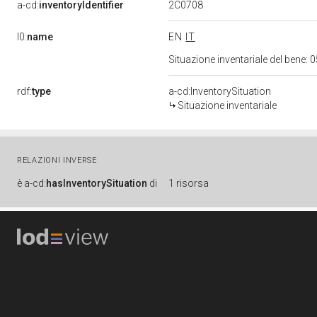
2C0708
a-cd:
inventoryIdentifier
l0:
name
EN
IT
Situazione inventariale del bene
rdf:
type
a-cd:InventorySituation
Situazione inventariale
RELAZIONI INVERSE
è
a-cd:
hasInventorySituation
di
1 risorsa