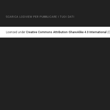
SCARICA LODVIEW PER PUBBLICARE I TUOI DATI
Licensed under
Creative Commons Attribution-ShareAlike 4.0 International
(C