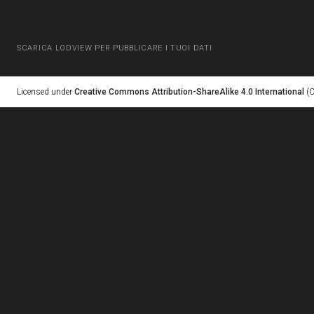
SCARICA LODVIEW PER PUBBLICARE I TUOI DATI
Licensed under
Creative Commons Attribution-ShareAlike 4.0 International
(C