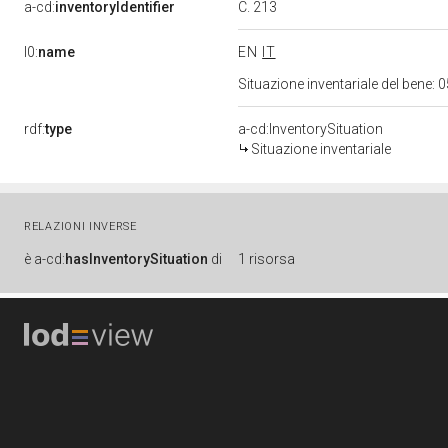
C. 213
a-cd:
inventoryIdentifier
l0:
name
EN
IT
Situazione inventariale del bene
rdf:
type
a-cd:InventorySituation
Situazione inventariale
RELAZIONI INVERSE
è
a-cd:
hasInventorySituation
di
1 risorsa