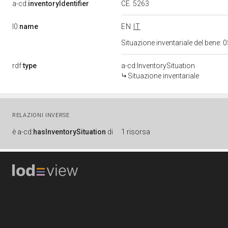
CE. 5263
a-cd:
inventoryIdentifier
l0:
name
EN
IT
Situazione inventariale del bene
rdf:
type
a-cd:InventorySituation
Situazione inventariale
RELAZIONI INVERSE
è
a-cd:
hasInventorySituation
di
1 risorsa