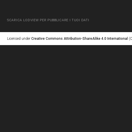
SCARICA LODVIEW PER PUBBLICARE I TUOI DATI
Licensed under
Creative Commons Attribution-ShareAlike 4.0 International
(C