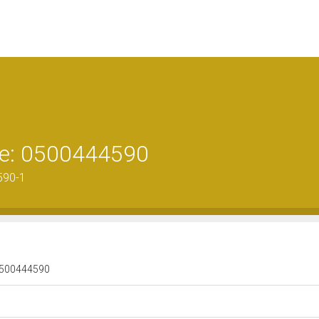
ene: 0500444590
590-1
: 0500444590