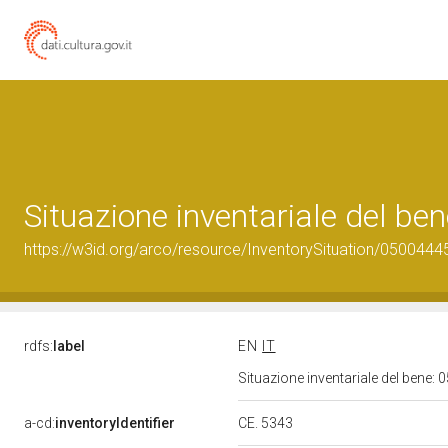
Situazione inventariale del b
https://w3id.org/arco/resource/InventorySituation/0500444
rdfs:
label
EN
IT
Situazione inventariale del bene
CE. 5343
a-cd:
inventoryIdentifier