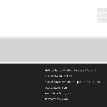
dati da:
https://dati.cultura.gov.it/sparql
visualizza su LodLive
visualizza come:
xml
,
ntriples
,
turtle
,
ld+json
odata:
atom
,
json
microdata:
html
,
json
rawdata:
csv
,
cxml