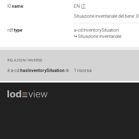
l0:
name
EN
IT
Situazione inventariale del bene
rdf:
type
a-cd:InventorySituation
Situazione inventariale
RELAZIONI INVERSE
è
a-cd:
hasInventorySituation
di
1 risorsa