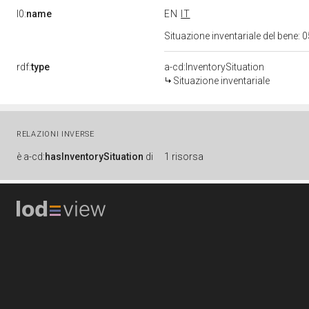
l0:
name
EN
IT
Situazione inventariale del bene
rdf:
type
a-cd:InventorySituation
Situazione inventariale
RELAZIONI INVERSE
è
a-cd:
hasInventorySituation
di
1 risorsa