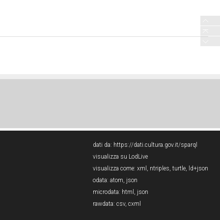
dati da:
https://dati.cultura.gov.it/sparql
visualizza su LodLive
visualizza come:
xml
,
ntriples
,
turtle
,
ld+json
odata:
atom
,
json
microdata:
html
,
json
rawdata:
csv
,
cxml