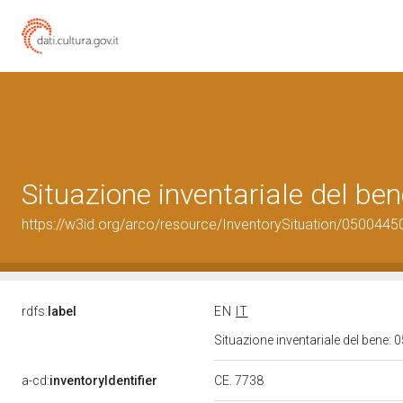
Situazione inventariale del b
https://w3id.org/arco/resource/InventorySituation/0500445
rdfs:
label
EN
IT
Situazione inventariale del bene
CE. 7738
a-cd:
inventoryIdentifier