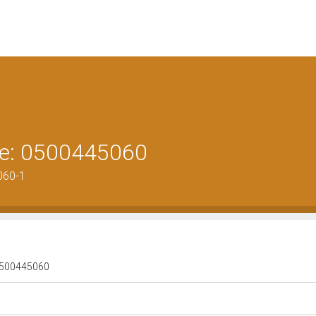
ene: 0500445060
060-1
: 0500445060