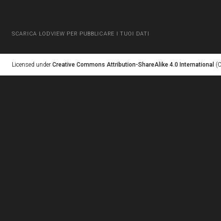
SCARICA LODVIEW PER PUBBLICARE I TUOI DATI
Licensed under
Creative Commons Attribution-ShareAlike 4.0 International
(C