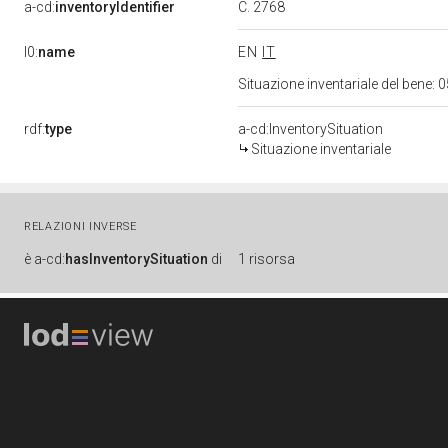
C. 2768
a-cd:
inventoryIdentifier
l0:
name
EN
IT
Situazione inventariale del bene
rdf:
type
a-cd:InventorySituation
Situazione inventariale
RELAZIONI INVERSE
è
a-cd:
hasInventorySituation
di
1 risorsa