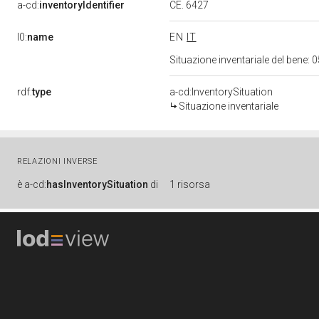
CE. 6427
a-cd:
inventoryIdentifier
l0:
name
EN
IT
Situazione inventariale del bene
rdf:
type
a-cd:InventorySituation
Situazione inventariale
RELAZIONI INVERSE
è
a-cd:
hasInventorySituation
di
1 risorsa