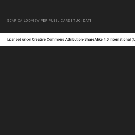
SCARICA LODVIEW PER PUBBLICARE I TUOI DATI
Licensed under
Creative Commons Attribution-ShareAlike 4.0 International
(C