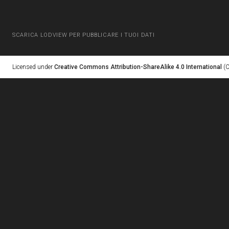
SCARICA LODVIEW PER PUBBLICARE I TUOI DATI
Licensed under
Creative Commons Attribution-ShareAlike 4.0 International
(C