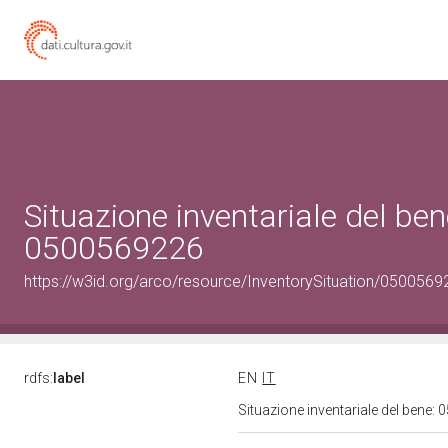
Situazione inventariale del ben
0500569226
https://w3id.org/arco/resource/InventorySituation/0500569
rdfs:
label
EN
IT
Situazione inventariale del bene