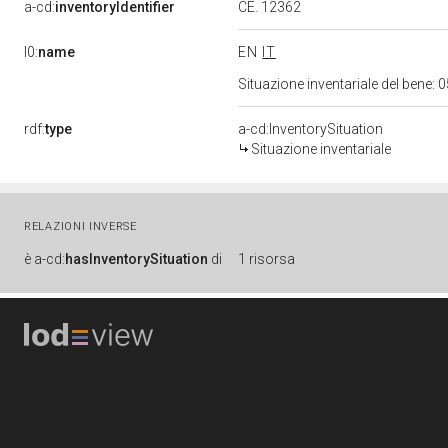
a-cd:
inventoryIdentifier
CE. 12362
l0:
name
EN
IT
Situazione inventariale del bene
rdf:
type
a-cd:InventorySituation
Situazione inventariale
RELAZIONI INVERSE
è
a-cd:
hasInventorySituation
di
1 risorsa