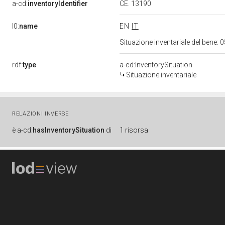
a-cd:
inventoryIdentifier
CE. 13190
l0:
name
EN
IT
Situazione inventariale del bene
rdf:
type
a-cd:InventorySituation
Situazione inventariale
RELAZIONI INVERSE
è
a-cd:
hasInventorySituation
di
1 risorsa