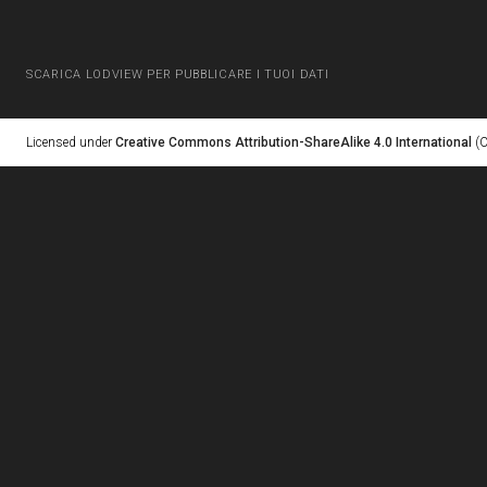
SCARICA LODVIEW PER PUBBLICARE I TUOI DATI
Licensed under
Creative Commons Attribution-ShareAlike 4.0 International
(C