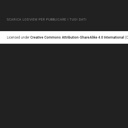
SCARICA LODVIEW PER PUBBLICARE I TUOI DATI
Licensed under
Creative Commons Attribution-ShareAlike 4.0 International
(C