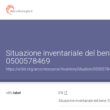
Situazione inventariale del ben
0500578469
https://w3id.org/arco/resource/InventorySituation/0500578
rdfs:
label
EN
IT
Situazione inventariale del bene