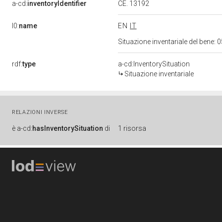
a-cd:
inventoryIdentifier
CE. 13192
l0:
name
EN
IT
Situazione inventariale del bene
rdf:
type
a-cd:InventorySituation
Situazione inventariale
RELAZIONI INVERSE
è
a-cd:
hasInventorySituation
di
1 risorsa