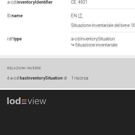
CE. 4921
a-cd:
inventoryIdentifier
l0:
name
EN
IT
Situazione inventariale del bene
rdf:
type
a-cd:InventorySituation
Situazione inventariale
RELAZIONI INVERSE
è
a-cd:
hasInventorySituation
di
1 risorsa