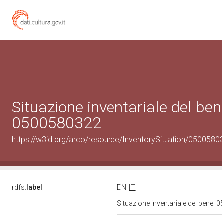
Situazione inventariale del ben
0500580322
https://w3id.org/arco/resource/InventorySituation/0500580
rdfs:
label
EN
IT
Situazione inventariale del bene