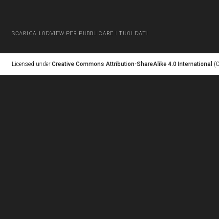
SCARICA LODVIEW PER PUBBLICARE I TUOI DATI
Licensed under
Creative Commons Attribution-ShareAlike 4.0 International
(C