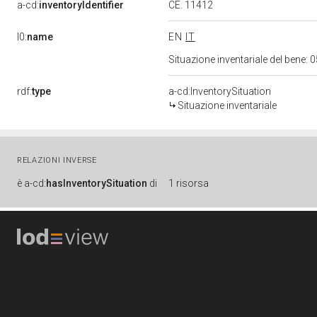
a-cd:
inventoryIdentifier
CE. 11412
l0:
name
EN
IT
Situazione inventariale del bene
rdf:
type
a-cd:InventorySituation
Situazione inventariale
RELAZIONI INVERSE
è
a-cd:
hasInventorySituation
di
1 risorsa