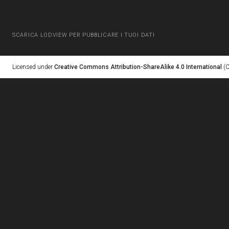
SCARICA LODVIEW PER PUBBLICARE I TUOI DATI
Licensed under
Creative Commons Attribution-ShareAlike 4.0 International
(C