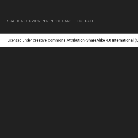
SCARICA LODVIEW PER PUBBLICARE I TUOI DATI
Licensed under
Creative Commons Attribution-ShareAlike 4.0 International
(C