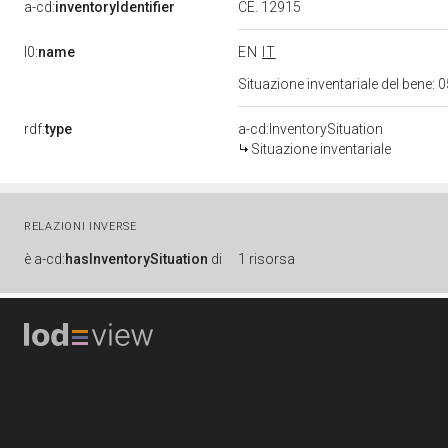
a-cd:
inventoryIdentifier
CE. 12915
l0:
name
EN
IT
Situazione inventariale del bene
rdf:
type
a-cd:InventorySituation
Situazione inventariale
RELAZIONI INVERSE
è
a-cd:
hasInventorySituation
di
1 risorsa