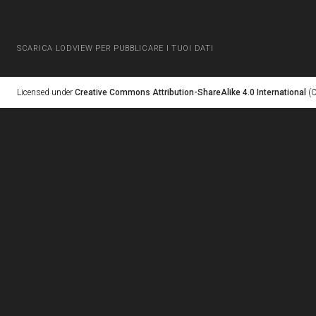
SCARICA LODVIEW PER PUBBLICARE I TUOI DATI
Licensed under
Creative Commons Attribution-ShareAlike 4.0 International
(C