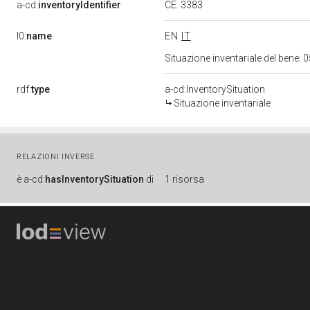
CE. 3383
a-cd:
inventoryIdentifier
l0:
name
EN
IT
Situazione inventariale del bene
rdf:
type
a-cd:InventorySituation
Situazione inventariale
RELAZIONI INVERSE
è
a-cd:
hasInventorySituation
di
1 risorsa