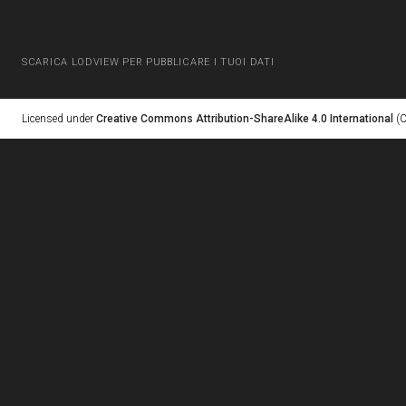
SCARICA LODVIEW PER PUBBLICARE I TUOI DATI
Licensed under
Creative Commons Attribution-ShareAlike 4.0 International
(C