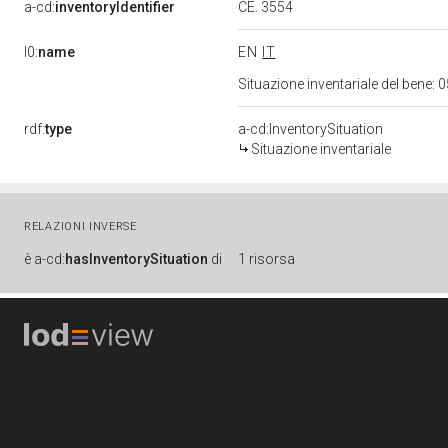
CE. 3554
a-cd:
inventoryIdentifier
l0:
name
EN
IT
Situazione inventariale del bene
rdf:
type
a-cd:InventorySituation
Situazione inventariale
RELAZIONI INVERSE
è
a-cd:
hasInventorySituation
di
1 risorsa