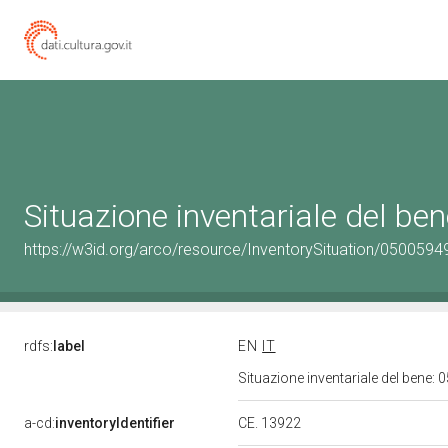
Situazione inventariale del b
https://w3id.org/arco/resource/InventorySituation/0500594
rdfs:
label
EN
IT
Situazione inventariale del bene
a-cd:
inventoryIdentifier
CE. 13922