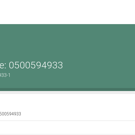
ene: 0500594933
933-1
: 0500594933