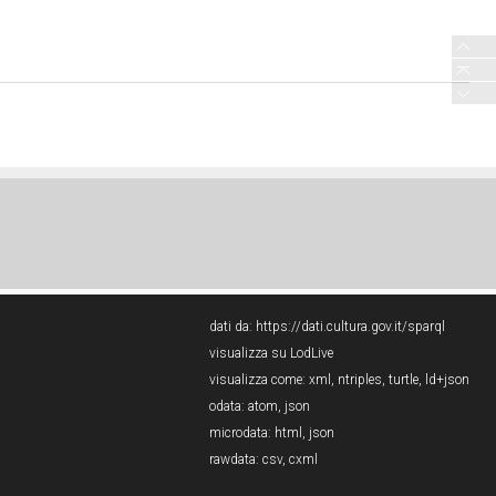
dati da:
https://dati.cultura.gov.it/sparql
visualizza su LodLive
visualizza come:
xml
,
ntriples
,
turtle
,
ld+json
odata:
atom
,
json
microdata:
html
,
json
rawdata:
csv
,
cxml