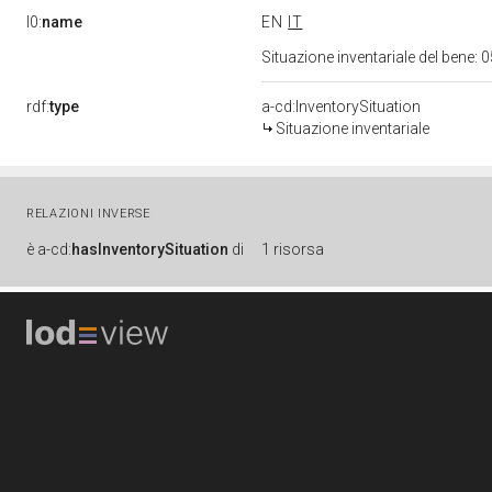
l0:
name
EN
IT
Situazione inventariale del bene
rdf:
type
a-cd:InventorySituation
Situazione inventariale
RELAZIONI INVERSE
è
a-cd:
hasInventorySituation
di
1 risorsa