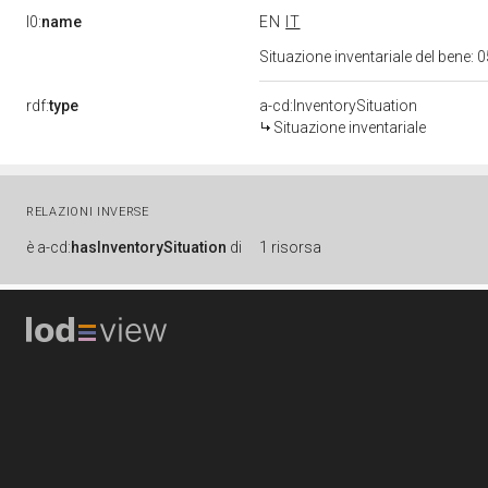
l0:
name
EN
IT
Situazione inventariale del bene
rdf:
type
a-cd:InventorySituation
Situazione inventariale
RELAZIONI INVERSE
è
a-cd:
hasInventorySituation
di
1 risorsa