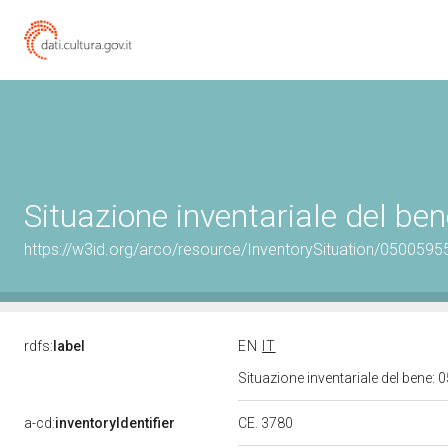
Situazione inventariale del b
https://w3id.org/arco/resource/InventorySituation/0500595
rdfs:
label
EN
IT
Situazione inventariale del bene
CE. 3780
a-cd:
inventoryIdentifier