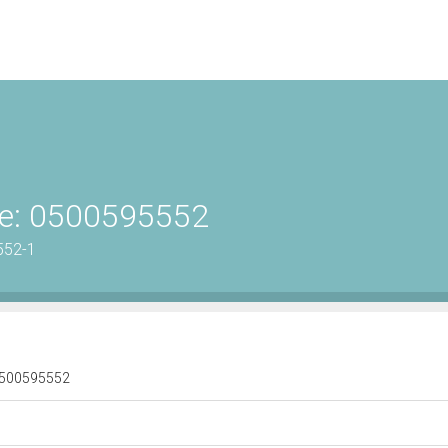
ene: 0500595552
552-1
: 0500595552