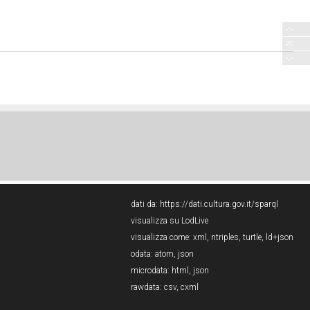
dati da:
https://dati.cultura.gov.it/sparql
visualizza su LodLive
visualizza come:
xml
,
ntriples
,
turtle
,
ld+json
odata:
atom
,
json
microdata:
html
,
json
rawdata:
csv
,
cxml