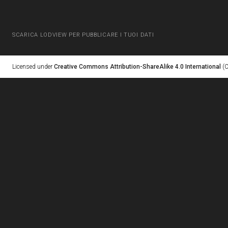
SCARICA LODVIEW PER PUBBLICARE I TUOI DATI
Licensed under
Creative Commons Attribution-ShareAlike 4.0 International
(C