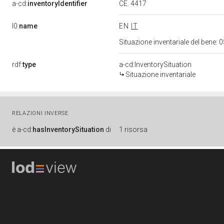
CE. 4417
a-cd:
inventoryIdentifier
l0:
name
EN
IT
Situazione inventariale del bene
rdf:
type
a-cd:InventorySituation
Situazione inventariale
RELAZIONI INVERSE
è
a-cd:
hasInventorySituation
di
1 risorsa