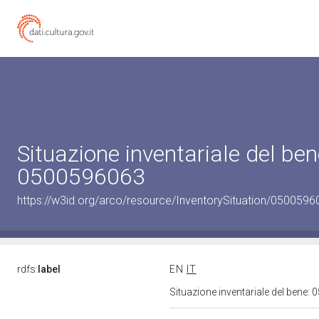
Situazione inventariale del ben
0500596063
https://w3id.org/arco/resource/InventorySituation/0500596
rdfs:
label
EN
IT
Situazione inventariale del bene