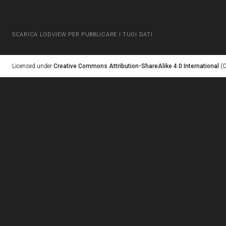
SCARICA LODVIEW PER PUBBLICARE I TUOI DATI
Licensed under
Creative Commons Attribution-ShareAlike 4.0 International
(C