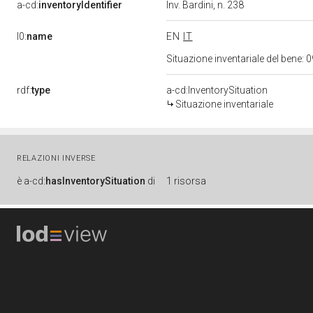
a-cd:
inventoryIdentifier
Inv. Bardini, n. 238
l0:
name
EN
IT
Situazione inventariale del bene
rdf:
type
a-cd:InventorySituation
Situazione inventariale
RELAZIONI INVERSE
è
a-cd:
hasInventorySituation
di
1 risorsa