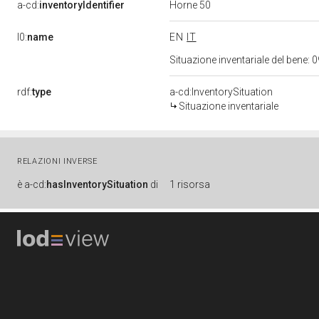
Horne 50
a-cd:
inventoryIdentifier
l0:
name
EN
IT
Situazione inventariale del bene
rdf:
type
a-cd:InventorySituation
Situazione inventariale
RELAZIONI INVERSE
è
a-cd:
hasInventorySituation
di
1 risorsa