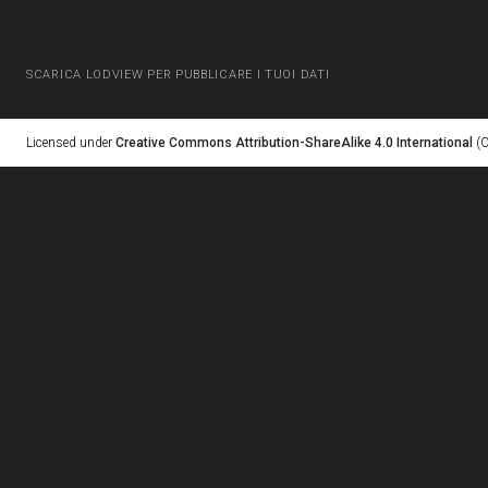
SCARICA LODVIEW PER PUBBLICARE I TUOI DATI
Licensed under
Creative Commons Attribution-ShareAlike 4.0 International
(C