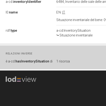
a-cd:
inventoryIdentifier
6484, Inventario delle sale delle ar
l0:
name
EN
IT
Situazione inventariale del bene
rdf:
type
a-cd:InventorySituation
Situazione inventariale
RELAZIONI INVERSE
è
a-cd:
hasInventorySituation
di
1 risorsa