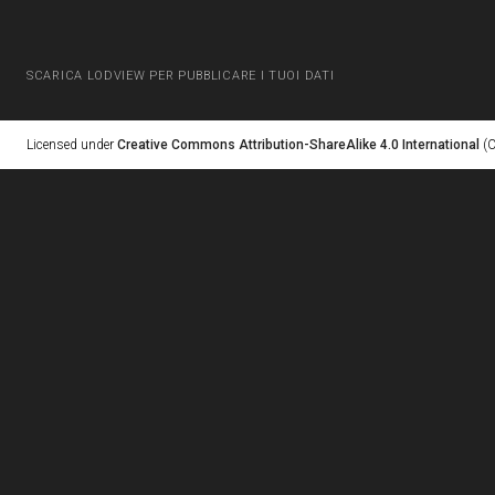
SCARICA LODVIEW PER PUBBLICARE I TUOI DATI
Licensed under
Creative Commons Attribution-ShareAlike 4.0 International
(C