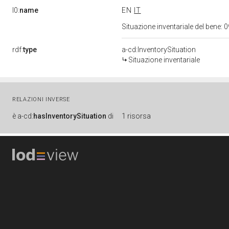
l0:
name
EN
IT
Situazione inventariale del bene
rdf:
type
a-cd:InventorySituation
Situazione inventariale
RELAZIONI INVERSE
è
a-cd:
hasInventorySituation
di
1 risorsa