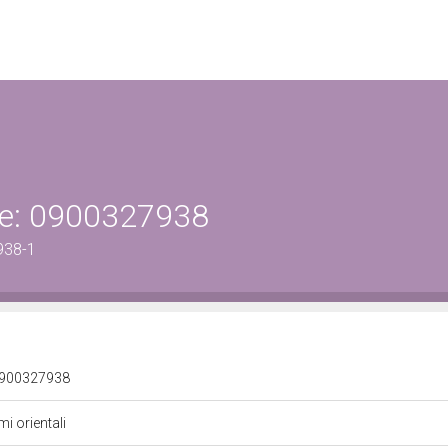
ene: 0900327938
938-1
: 0900327938
mi orientali