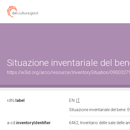
Situazione inventariale del b
https://w3id.org/arco/resource/InventorySituation/0900327
rdfs:
label
EN
IT
Situazione inventariale del bene
a-cd:
inventoryIdentifier
6462, Inventario delle sale delle ar