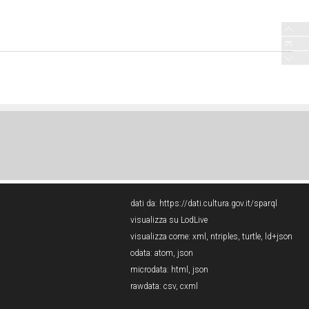
dati da:
https://dati.cultura.gov.it/sparql
visualizza su LodLive
visualizza come:
xml
,
ntriples
,
turtle
,
ld+json
odata:
atom
,
json
microdata:
html
,
json
rawdata:
csv
,
cxml