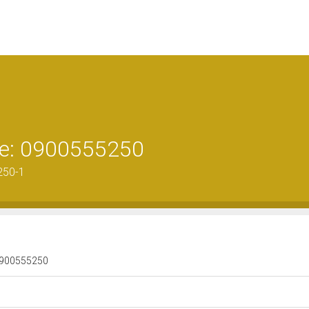
ene: 0900555250
250-1
: 0900555250