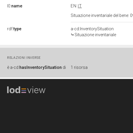
l0:
name
EN
IT
Situazione inventariale del bene
rdf:
type
a-cd:InventorySituation
Situazione inventariale
RELAZIONI INVERSE
è
a-cd:
hasInventorySituation
di
1 risorsa