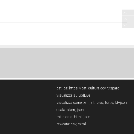
dati da:
https://dati.cultura.gov.it/sparql
visualizza su LodLive
visualizza come:
xml
,
ntriples
,
turtle
,
ld+json
odata:
atom
,
json
microdata:
html
,
json
rawdata:
csv
,
cxml