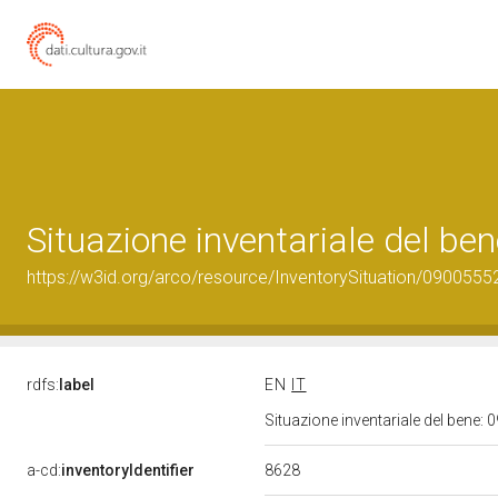
Situazione inventariale del b
https://w3id.org/arco/resource/InventorySituation/0900555
rdfs:
label
EN
IT
Situazione inventariale del bene
8628
a-cd:
inventoryIdentifier