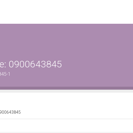
ene: 0900643845
845-1
: 0900643845