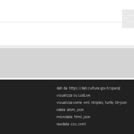
dati da:
https://dati.cultura.gov.it/sparql
visualizza su LodLive
visualizza come:
xml
,
ntriples
,
turtle
,
ld+json
odata:
atom
,
json
microdata:
html
,
json
rawdata:
csv
,
cxml