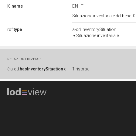
l0:
name
EN
IT
Situazione inventariale del bene
rdf:
type
a-cd:InventorySituation
Situazione inventariale
RELAZIONI INVERSE
è
a-cd:
hasInventorySituation
di
1 risorsa