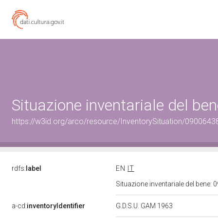
Situazione inventariale del b
https://w3id.org/arco/resource/InventorySituation/0900643
rdfs:
label
EN
IT
Situazione inventariale del bene
a-cd:
inventoryIdentifier
G.D.S.U. GAM 1963