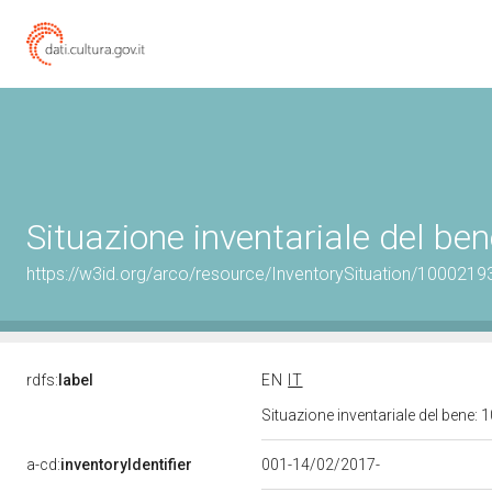
Situazione inventariale del b
https://w3id.org/arco/resource/InventorySituation/1000219
rdfs:
label
EN
IT
Situazione inventariale del bene
a-cd:
inventoryIdentifier
001-14/02/2017-