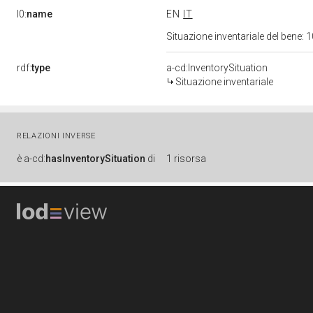
l0:
name
EN
IT
Situazione inventariale del bene
rdf:
type
a-cd:InventorySituation
Situazione inventariale
RELAZIONI INVERSE
è
a-cd:
hasInventorySituation
di
1 risorsa