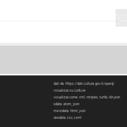
dati da:
https://dati.cultura.gov.it/sparql
visualizza su LodLive
visualizza come:
xml
,
ntriples
,
turtle
,
ld+json
odata:
atom
,
json
microdata:
html
,
json
rawdata:
csv
,
cxml