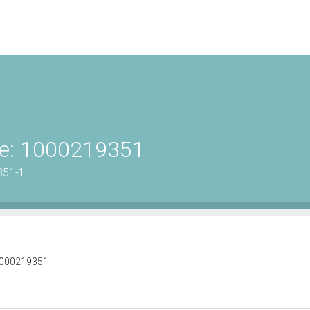
ene: 1000219351
351-1
: 1000219351