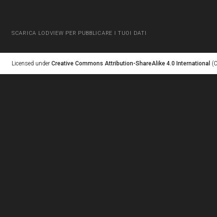
SCARICA LODVIEW PER PUBBLICARE I TUOI DATI
Licensed under
Creative Commons Attribution-ShareAlike 4.0 International
(C