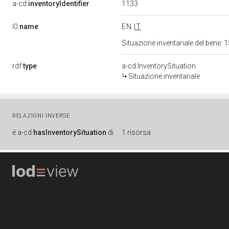
1133
a-cd:
inventoryIdentifier
l0:
name
EN
IT
Situazione inventariale del bene
rdf:
type
a-cd:InventorySituation
Situazione inventariale
RELAZIONI INVERSE
è
a-cd:
hasInventorySituation
di
1 risorsa