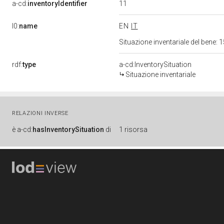
11
a-cd:
inventoryIdentifier
l0:
name
EN
IT
Situazione inventariale del bene
rdf:
type
a-cd:InventorySituation
Situazione inventariale
RELAZIONI INVERSE
è
a-cd:
hasInventorySituation
di
1 risorsa