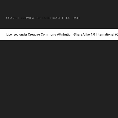
SCARICA LODVIEW PER PUBBLICARE I TUOI DATI
Licensed under
Creative Commons Attribution-ShareAlike 4.0 International
(C