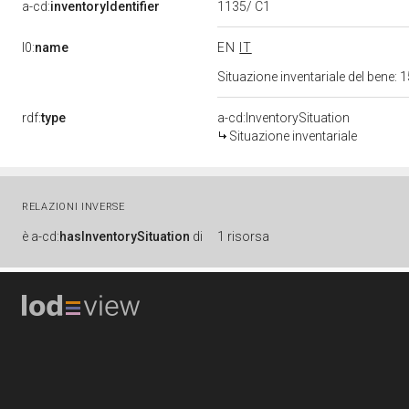
1135/ C1
a-cd:
inventoryIdentifier
l0:
name
EN
IT
Situazione inventariale del bene
rdf:
type
a-cd:InventorySituation
Situazione inventariale
RELAZIONI INVERSE
è
a-cd:
hasInventorySituation
di
1 risorsa