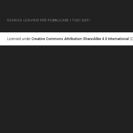
SCARICA LODVIEW PER PUBBLICARE I TUOI DATI
Licensed under
Creative Commons Attribution-ShareAlike 4.0 International
(C