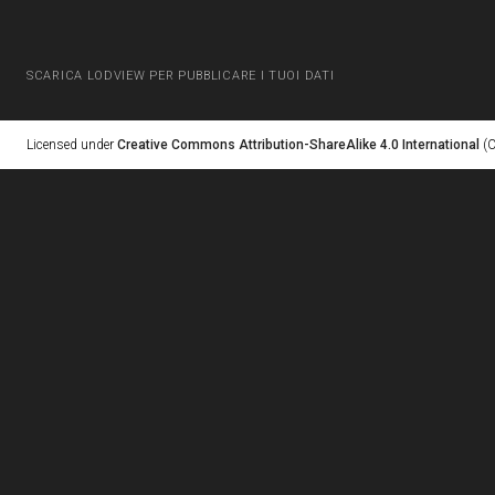
SCARICA LODVIEW PER PUBBLICARE I TUOI DATI
Licensed under
Creative Commons Attribution-ShareAlike 4.0 International
(C