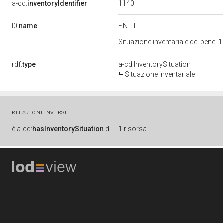
1140
a-cd:
inventoryIdentifier
l0:
name
EN
IT
Situazione inventariale del bene
rdf:
type
a-cd:InventorySituation
Situazione inventariale
RELAZIONI INVERSE
è
a-cd:
hasInventorySituation
di
1 risorsa