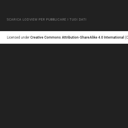
SCARICA LODVIEW PER PUBBLICARE I TUOI DATI
Licensed under
Creative Commons Attribution-ShareAlike 4.0 International
(C