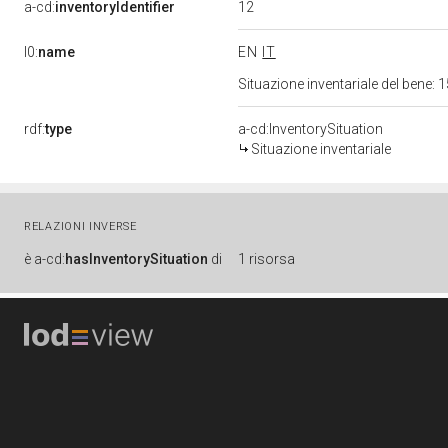
12
a-cd:
inventoryIdentifier
l0:
name
EN
IT
Situazione inventariale del bene
rdf:
type
a-cd:InventorySituation
Situazione inventariale
RELAZIONI INVERSE
è
a-cd:
hasInventorySituation
di
1 risorsa