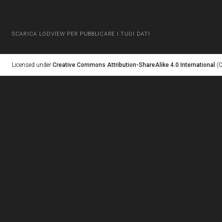
SCARICA LODVIEW PER PUBBLICARE I TUOI DATI
Licensed under
Creative Commons Attribution-ShareAlike 4.0 International
(C