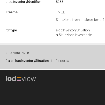
8283
a-cd:
inventoryIdentifier
l0:
name
EN
IT
Situazione inventariale del bene
rdf:
type
a-cd:InventorySituation
Situazione inventariale
RELAZIONI INVERSE
è
a-cd:
hasInventorySituation
di
1 risorsa