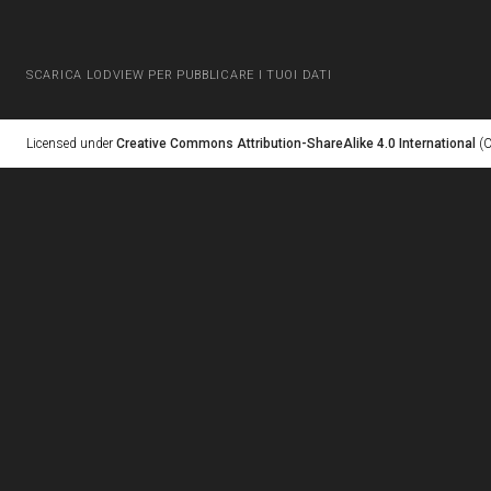
SCARICA LODVIEW PER PUBBLICARE I TUOI DATI
Licensed under
Creative Commons Attribution-ShareAlike 4.0 International
(C