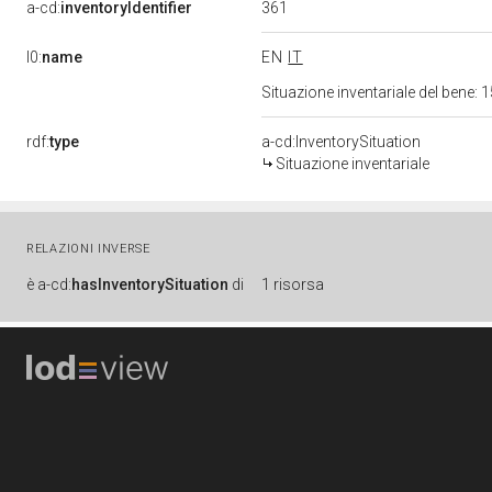
361
a-cd:
inventoryIdentifier
l0:
name
EN
IT
Situazione inventariale del bene
rdf:
type
a-cd:InventorySituation
Situazione inventariale
RELAZIONI INVERSE
è
a-cd:
hasInventorySituation
di
1 risorsa