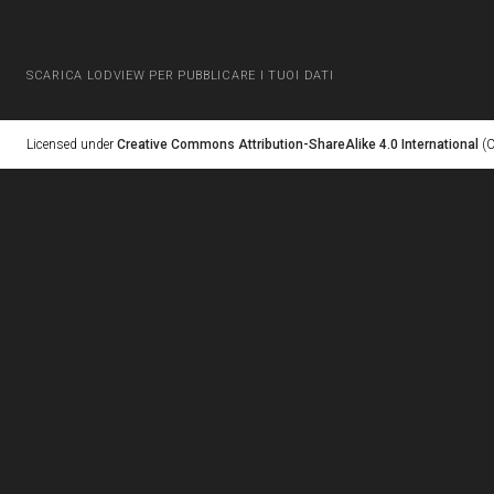
SCARICA LODVIEW PER PUBBLICARE I TUOI DATI
Licensed under
Creative Commons Attribution-ShareAlike 4.0 International
(C