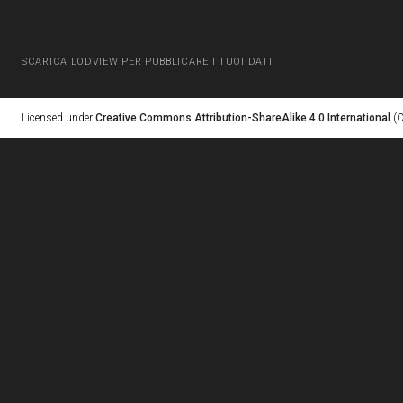
SCARICA LODVIEW PER PUBBLICARE I TUOI DATI
Licensed under
Creative Commons Attribution-ShareAlike 4.0 International
(C