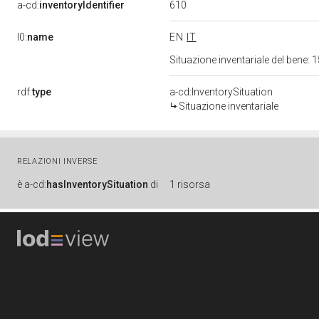
610
a-cd:
inventoryIdentifier
l0:
name
EN
IT
Situazione inventariale del bene
rdf:
type
a-cd:InventorySituation
Situazione inventariale
RELAZIONI INVERSE
è
a-cd:
hasInventorySituation
di
1 risorsa