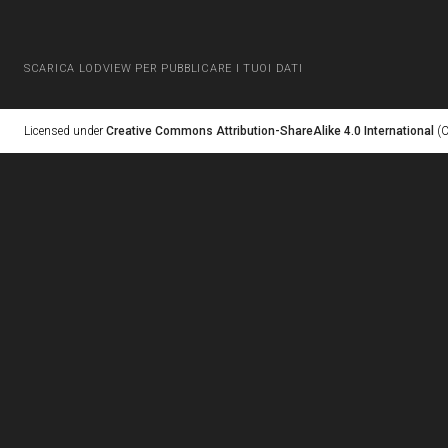
SCARICA LODVIEW PER PUBBLICARE I TUOI DATI
Licensed under
Creative Commons Attribution-ShareAlike 4.0 International
(C