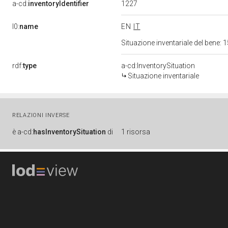
1227
a-cd:
inventoryIdentifier
l0:
name
EN
IT
Situazione inventariale del bene
rdf:
type
a-cd:InventorySituation
Situazione inventariale
RELAZIONI INVERSE
è
a-cd:
hasInventorySituation
di
1 risorsa